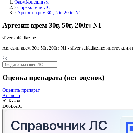
ФармКонсилиум
Справочник ЛС
Аргезин крем 30г, 50г, 200г: N1
Аргезин крем 30г, 50г, 200г: N1
silver sulfadiazine
Аргезин крем 30г, 50г, 200г: N1 - silver sulfadiazine: инстру
Оценка препарата
(нет оценок)
Оценить препарат
Аналоги
ATX-код
D06BA01